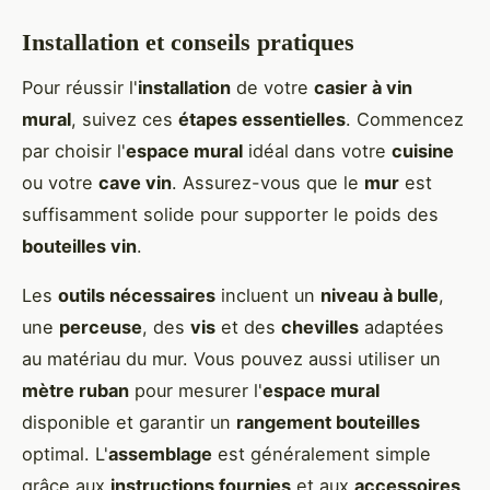
Installation et conseils pratiques
Pour réussir l'
installation
de votre
casier à vin
mural
, suivez ces
étapes essentielles
. Commencez
par choisir l'
espace mural
idéal dans votre
cuisine
ou votre
cave vin
. Assurez-vous que le
mur
est
suffisamment solide pour supporter le poids des
bouteilles vin
.
Les
outils nécessaires
incluent un
niveau à bulle
,
une
perceuse
, des
vis
et des
chevilles
adaptées
au matériau du mur. Vous pouvez aussi utiliser un
mètre ruban
pour mesurer l'
espace mural
disponible et garantir un
rangement bouteilles
optimal. L'
assemblage
est généralement simple
grâce aux
instructions fournies
et aux
accessoires