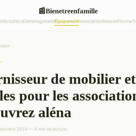
Bienetreenfamille
📰
il
Actu
Déco
Déménagement
Équipement
Immo
Jardin
Maison
Piscine
T
ement
T
nisseur de mobilier et
iles pour les associatio
uvrez aléna
 octobre 2024 — 4 min de lecture