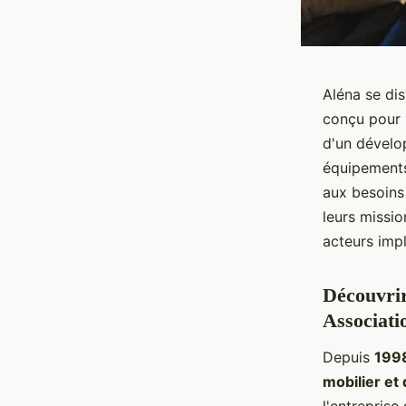
Aléna se di
conçu pour l
d'un dévelo
équipements
aux besoins
leurs missio
acteurs impl
Découvrir
Associati
Depuis
199
mobilier et 