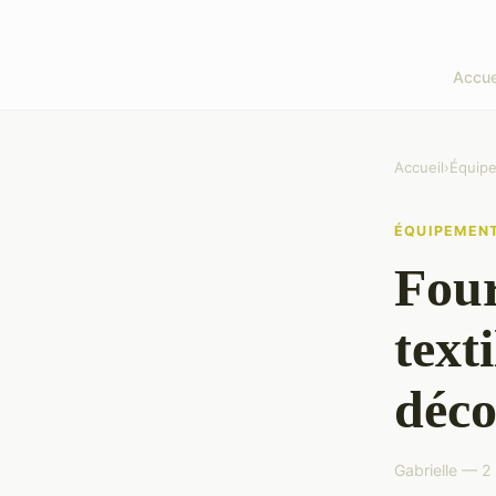
Accue
Accueil
›
Équip
ÉQUIPEMEN
Four
text
déco
Gabrielle — 2