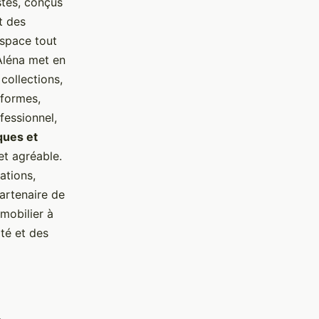
tes, conçus
t des
espace tout
 Aléna met en
 collections,
 formes,
fessionnel,
ues et
et agréable.
ations,
artenaire de
mobilier à
té et des