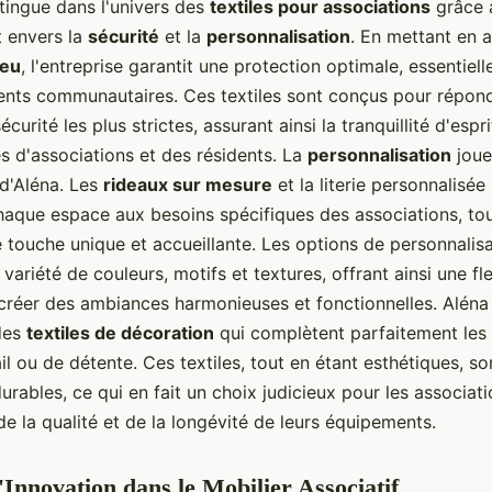
tingue dans l'univers des
textiles pour associations
grâce 
 envers la
sécurité
et la
personnalisation
. En mettant en 
feu
, l'entreprise garantit une protection optimale, essentiell
nts communautaires. Ces textiles sont conçus pour répon
curité les plus strictes, assurant ainsi la tranquillité d'espr
s d'associations et des résidents. La
personnalisation
joue
 d'Aléna. Les
rideaux sur mesure
et la literie personnalisé
haque espace aux besoins spécifiques des associations, to
 touche unique et accueillante. Les options de personnalis
 variété de couleurs, motifs et textures, offrant ainsi une fle
 créer des ambiances harmonieuses et fonctionnelles. Alén
des
textiles de décoration
qui complètent parfaitement les
ail ou de détente. Ces textiles, tout en étant esthétiques, so
rables, ce qui en fait un choix judicieux pour les associat
e la qualité et de la longévité de leurs équipements.
l'Innovation dans le Mobilier Associatif