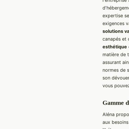
l'entrepris
d'hébergeme
expertise s
exigences v
solutions v
canapés et 
esthétique
matière de t
assurant ain
normes de sé
son dévoueme
vous pouv
Gamme de 
Aléna prop
aux besoins