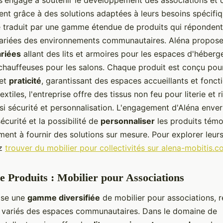
e s'engage à soutenir le développement des associations et 
nt grâce à des solutions adaptées à leurs besoins spécifi
e traduit par une gamme étendue de produits qui réponden
ariées des environnements communautaires. Aléna propos
ariées
allant des lits et armoires pour les espaces d'héber
chauffeuses pour les salons. Chaque produit est conçu pour 
et
praticité
, garantissant des espaces accueillants et fonct
extiles, l'entreprise offre des tissus non feu pour literie et 
si sécurité et personnalisation. L'engagement d'Aléna enver
curité et la possibilité de
personnaliser
les produits témo
nt à fournir des solutions sur mesure. Pour explorer leurs
ez
trouver du mobilier pour collectivités sur alena-mobitis.
Produits : Mobilier pour Associations
ose une
gamme diversifiée
de mobilier pour associations, 
 variés des espaces communautaires. Dans le domaine de