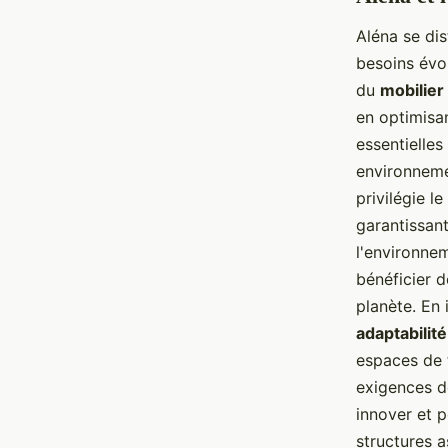
Aléna se di
besoins évo
du
mobilie
en optimisa
essentielles
environneme
privilégie l
garantissant
l'environne
bénéficier d
planète. En
adaptabilité
espaces de t
exigences de
innover et p
structures a