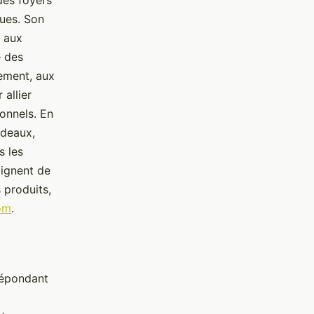
des foyers
ques. Son
t aux
e des
gement, aux
allier
ionnels. En
rideaux,
s les
ignent de
 produits,
com
.
répondant