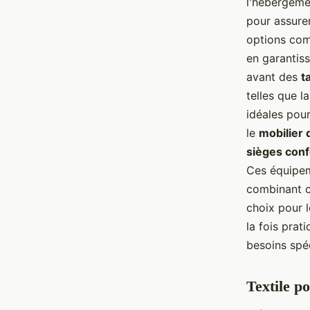
l'hébergemen
pour assurer
options comm
en garantiss
avant des
t
telles que l
idéales pour
le
mobilier 
sièges conf
Ces équipem
combinant c
choix pour 
la fois prat
besoins spé
Textile p