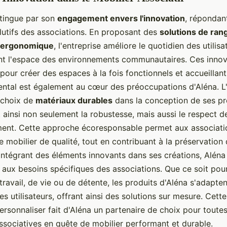
stingue par son
engagement envers l'innovation
, répondan
lutifs des associations. En proposant des
solutions de ra
r ergonomique
, l'entreprise améliore le quotidien des utilisa
nt l'espace des environnements communautaires. Ces innov
 pour créer des espaces à la fois fonctionnels et accueillant
ntal est également au cœur des préoccupations d'Aléna. L'
e choix de
matériaux durables
dans la conception de ses pr
 ainsi non seulement la robustesse, mais aussi le respect d
ment. Cette approche écoresponsable permet aux associati
e mobilier de qualité, tout en contribuant à la préservation 
 intégrant des éléments innovants dans ses créations, Aléna
aux besoins spécifiques des associations. Que ce soit pou
ravail, de vie ou de détente, les produits d'Aléna s'adapte
s utilisateurs, offrant ainsi des solutions sur mesure. Cett
ersonnaliser fait d'Aléna un partenaire de choix pour toutes
ssociatives en quête de mobilier performant et durable.