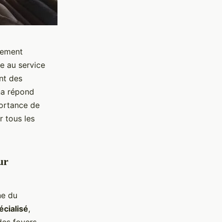
lement
e au service
nt des
na répond
portance de
r tous les
ur
ne du
écialisé
,