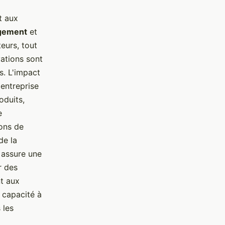
t aux
ngement
et
teurs, tout
ations sont
s. L'impact
entreprise
oduits,
e
ons de
de la
 assure une
r des
nt aux
e capacité à
 les