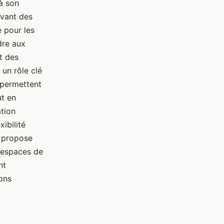
à son
avant des
e pour les
dre aux
it des
 un rôle clé
e permettent
ut en
ation
xibilité
a propose
 espaces de
nt
ions