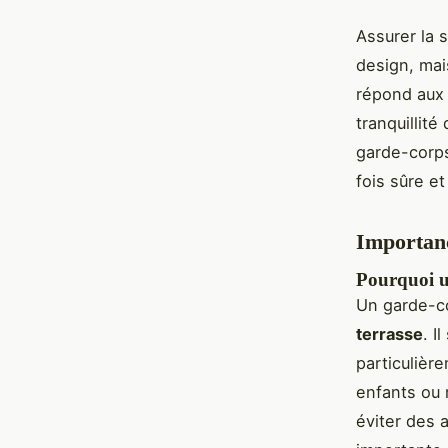
Assurer la 
design, mai
répond aux 
tranquillité
garde-corps
fois sûre et
Importanc
Pourquoi un
Un garde-co
terrasse
. I
particulièr
enfants ou 
éviter des 