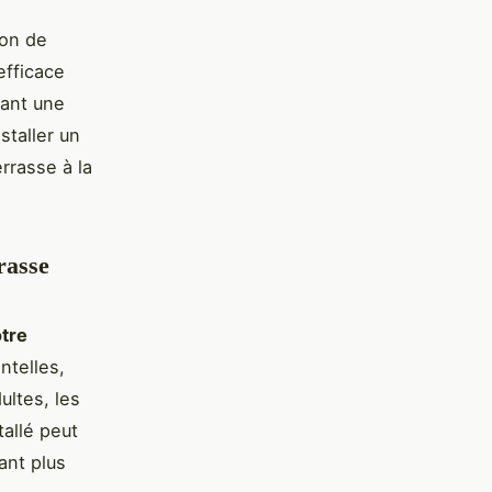
ion de
efficace
sant une
staller un
rrasse à la
rasse
otre
ntelles,
ultes, les
allé peut
ant plus