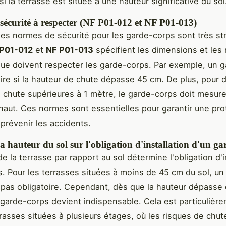
i la terrasse est située à une hauteur significative du sol
sécurité à respecter (NF P01-012 et NF P01-013)
les normes de sécurité pour les garde-corps sont très str
P01-012
et
NF P01-013
spécifient les dimensions et les
ue doivent respecter les garde-corps. Par exemple, un 
oire si la hauteur de chute dépasse 45 cm. De plus, pour 
 chute supérieures à 1 mètre, le garde-corps doit mesur
haut. Ces normes sont essentielles pour garantir une pro
 prévenir les accidents.
a hauteur du sol sur l'obligation d'installation d'un ga
e la terrasse par rapport au sol détermine l'obligation d'i
. Pour les terrasses situées à moins de 45 cm du sol, un
 pas obligatoire. Cependant, dès que la hauteur dépasse 
garde-corps devient indispensable. Cela est particulière
rrasses situées à plusieurs étages, où les risques de chut