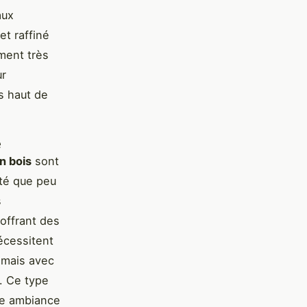
aux
et raffiné
ement très
ur
s haut de
e
n bois
sont
ité que peu
s
offrant des
écessitent
 mais avec
. Ce type
ne ambiance