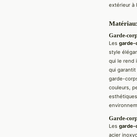
extérieur à 
Matériaux
Garde-corps
Les
garde-
style éléga
qui le rend 
qui garanti
garde-corps
couleurs, p
esthétiques
environnem
Garde-corps
Les
garde-
acier inoxy