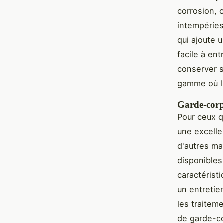
corrosion, 
intempéries.
qui ajoute 
facile à en
conserver s
gamme où l'
Garde-corps
Pour ceux q
une excelle
d'autres mat
disponibles
caractérist
un entretie
les traitem
de garde-co