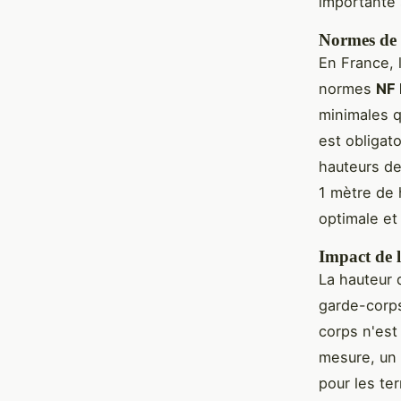
importante s
Normes de 
En France, 
normes
NF 
minimales q
est obligat
hauteurs de
1 mètre de 
optimale et
Impact de l
La hauteur d
garde-corps
corps n'est
mesure, un 
pour les te