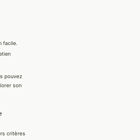
 facile.
etien
us pouvez
iorer son
e
rs critères