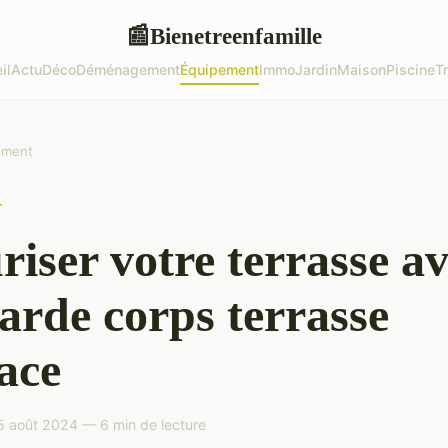
Bienetreenfamille
📰
il
Actu
Déco
Déménagement
Équipement
Immo
Jardin
Maison
Piscine
T
ement
T
riser votre terrasse a
arde corps terrasse
cace
5 août 2024 — 6 min de lecture