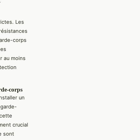
.
ictes. Les
 résistances
garde-corps
des
er au moins
tection
rde-corps
nstaller un
 garde-
cette
ment crucial
e sont