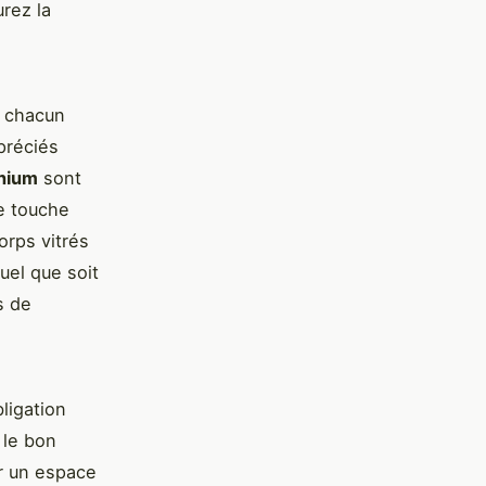
rez la
, chacun
préciés
inium
sont
e touche
orps vitrés
uel que soit
s de
ligation
 le bon
r un espace