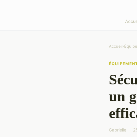
Accue
Accueil
›
Équip
ÉQUIPEMEN
Sécu
un g
effi
Gabrielle — 2